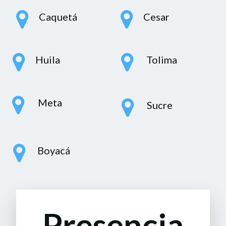
Caquetá
Cesar
Huila
Tolima
Meta
Sucre
Boyacá
Presencia